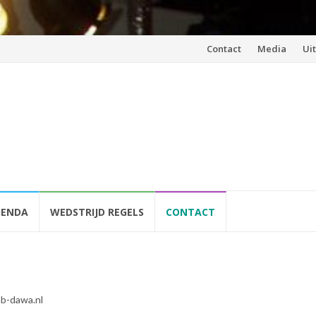
Spring
Contact
Media
Ui
naar
inhoud
GENDA
WEDSTRIJD REGELS
CONTACT
ab-dawa.nl