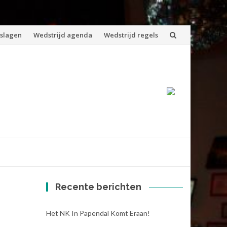
tslagen
Wedstrijd agenda
Wedstrijd regels
Recente berichten
Het NK In Papendal Komt Eraan!