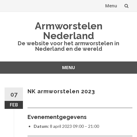
Menu
Spring
Armworstelen
naar
Nederland
inhoud
De website voor het armworstelen in
Nederland en de wereld
MENU
Spring
naar
inhoud
NK armworstelen 2023
07
FEB
Evenementgegevens
Datum:
8 april 2023 09:00
–
21:00