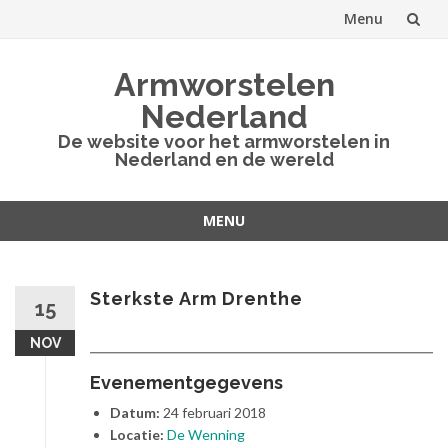
Menu
Spring
Armworstelen
naar
Nederland
inhoud
De website voor het armworstelen in
Nederland en de wereld
MENU
Spring
naar
inhoud
Sterkste Arm Drenthe
15
NOV
Evenementgegevens
Datum:
24 februari 2018
Locatie:
De Wenning