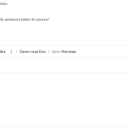
hten.
-nk-armworstelen-in-pesse/
dia
/
Geen reacties
/
door
Herman