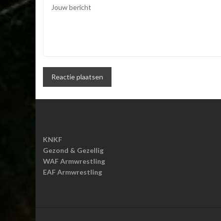
KNKF
Gezond & Gezellig
WAF Armwrestling
EAF Armwrestling