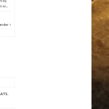
m bij
voorbeeld was het item bij
 er...
Galileo. Wel jammer dat er...
Armworstelen in de media
verder
Lees verder
AATS.