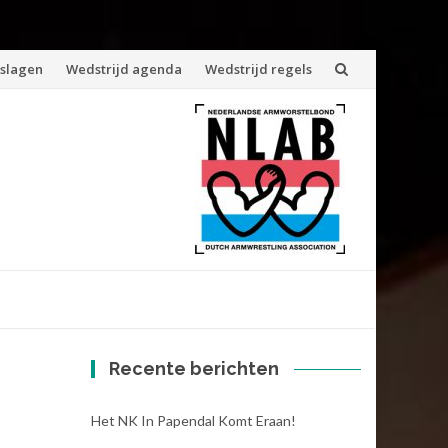
tslagen
Wedstrijd agenda
Wedstrijd regels
Recente berichten
Het NK In Papendal Komt Eraan!