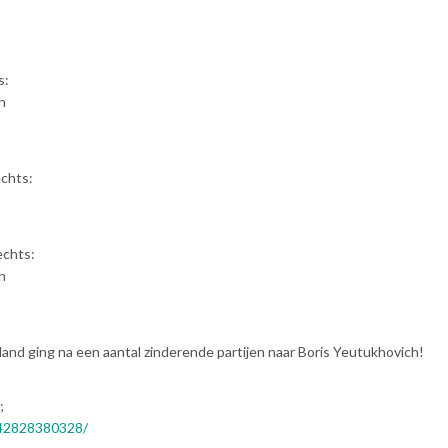
s:
h
echts:
echts:
h
and ging na een aantal zinderende partijen naar Boris Yeutukhovich!
;
242828380328/