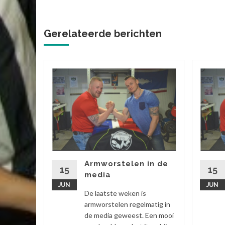
Gerelateerde berichten
in de
Armworstelen in de
15
15
media
JUN
JUN
De laatste weken is
atig in
armworstelen regelmatig in
Een mooi
de media geweest. Een mooi