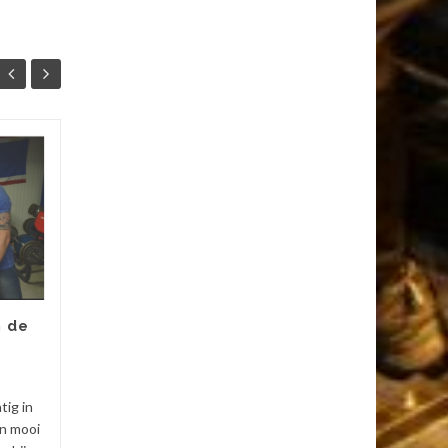
n de
Armworstelen in de
15
media
JUN
De laatste weken is
tig in
armworstelen regelmatig in
n mooi
de media geweest. Een mooi