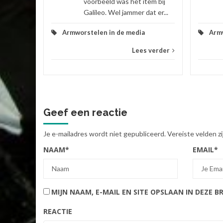
em bij
voorbeeld was het item bij
at er...
Galileo. Wel jammer dat er...
Armworstelen in de media
Armw
 verder
Lees verder
Geef een reactie
Je e-mailadres wordt niet gepubliceerd.
Vereiste velden 
NAAM
*
EMAIL
*
MIJN NAAM, E-MAIL EN SITE OPSLAAN IN DEZE 
REACTIE