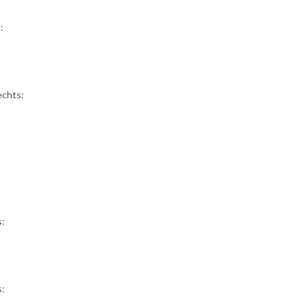
:
chts:
:
s:
s: