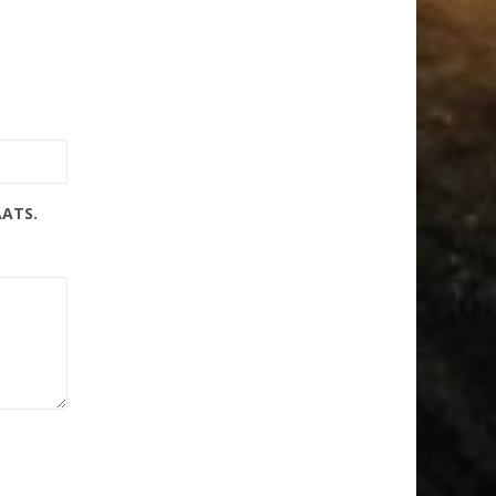
AATS.