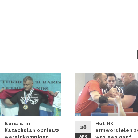
Boris is in
Het NK
28
Kazachstan opnieuw
armworstelen 2
wereldkampioen
APR
was een gaaf