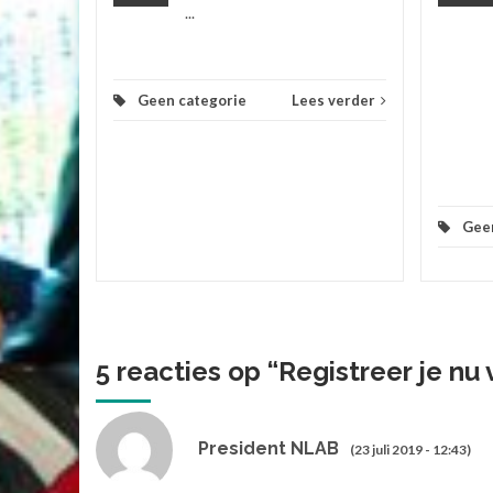
...
...
 verder
Geen categorie
Lees verder
Gee
5 reacties op “
Registreer je nu 
President NLAB
(23 juli 2019 - 12:43)