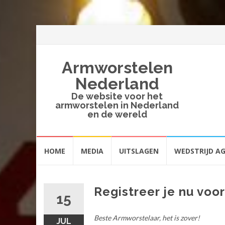
Armworstelen
Nederland
De website voor het
armworstelen in Nederland
en de wereld
Spring
HOME
MEDIA
UITSLAGEN
WEDSTRIJD A
naar
inhoud
Registreer je nu voo
15
Beste Armworstelaar, het is zover!
JUL