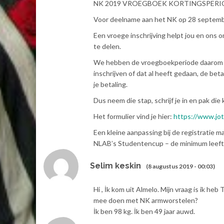
NK 2019 VROEGBOEK KORTINGSPERI
Voor deelname aan het NK op 28 septembe
Een vroege inschrijving helpt jou en ons 
te delen.
We hebben de vroegboekperiode daarom uit
inschrijven of dat al heeft gedaan, de be
je betaling.
Dus neem die stap, schrijf je in en pak die 
Het formulier vind je hier:
https://www.jo
Een kleine aanpassing bij de registratie 
NLAB’s Studentencup – de minimum leeftijd 
Selim keskin
(8 augustus 2019 - 00:03)
Hi , İk kom uit Almelo. Mijn vraag is ik he
mee doen met NK armworstelen?
İk ben 98 kg. İk ben 49 jaar auwd.