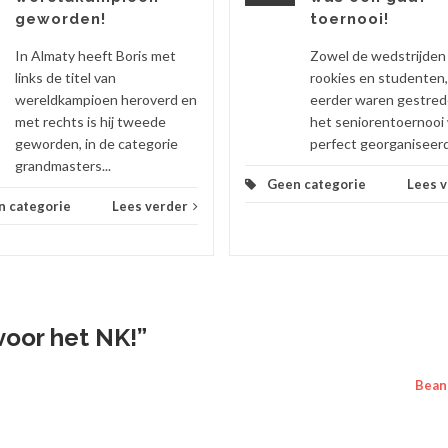
geworden!
toernooi!
In Almaty heeft Boris met
Zowel de wedstrijden
links de titel van
rookies en studenten,
wereldkampioen heroverd en
eerder waren gestrede
met rechts is hij tweede
het seniorentoernooi
geworden, in de categorie
perfect georganiseerd,
grandmasters...
Geen categorie
Lees 
n categorie
Lees verder
voor het NK!
”
Bean