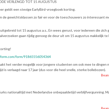
ODE VERLENGD TOT 15 AUGUSTUS
r geldt een stevige EarlyBird-vroegboek korting.
om de gewichtsklassen zo fair en voor de toeschouwers zo interessant mo
gebreid tot 15 augustus a.s.. En wees gerust, voor iedereen die zich 
taalverzoeken gaan tijdig genoeg de deur uit om 15 augustus makkelijk te
korting!
tform.com/form/91865556054364
maakt het verder mogelijk voor jongere studenten om ook mee te dingen 
is verlaagd naar 17 jaar (dus voor die heel snelle, sterke bollebozen).
Bean
b Turks nationalitijd met Nederlandse onbepaaldetijd verblijfvergunning. M
Bean