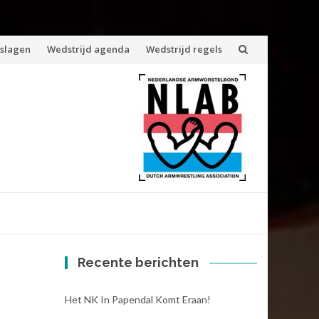
tslagen
Wedstrijd agenda
Wedstrijd regels
Recente berichten
Het NK In Papendal Komt Eraan!