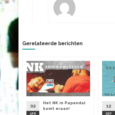
Gerelateerde berichten
s
p
 jaar
. Als
Het NK in Papendal
02
12
komt eraan!
menten,
APR
SEP