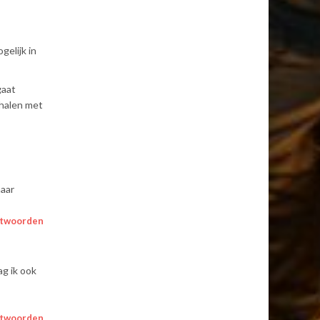
gelijk in
gaat
 halen met
naar
twoorden
ag ik ook
twoorden