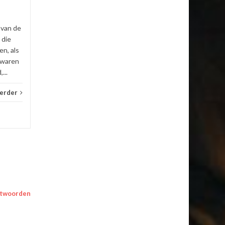
meer...
Geen categorie
Lees verder
Geen 
 van de
 die
n, als
 waren
...
verder
twoorden