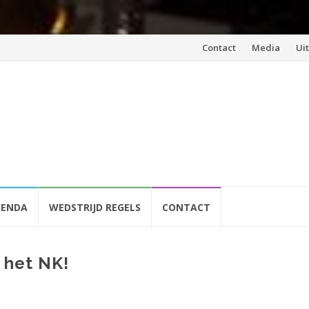
Spring
Contact
Media
Ui
naar
inhoud
GENDA
WEDSTRIJD REGELS
CONTACT
r het NK!