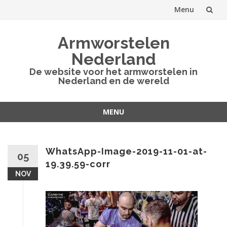
Menu
Spring
Armworstelen
naar
Nederland
inhoud
De website voor het armworstelen in
Nederland en de wereld
MENU
Spring
naar
inhoud
WhatsApp-Image-2019-11-01-at-
05
19.39.59-corr
NOV