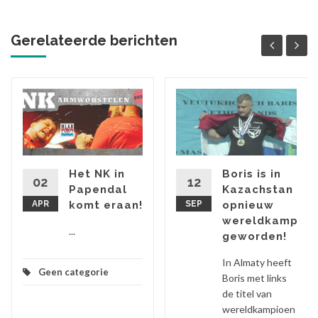
Gerelateerde berichten
ap
Het NK in
Boris is in
02
12
Papendal
Kazachstan
APR
komt eraan!
SEP
opnieuw
wereldkampioe
...
geworden!
In Almaty heeft
Geen categorie
Boris met links
de titel van
wereldkampioen