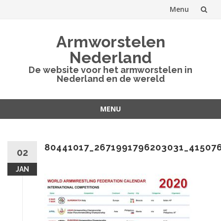
Menu
Spring
Armworstelen
naar
Nederland
inhoud
De website voor het armworstelen in
Nederland en de wereld
MENU
Spring
naar
inhoud
80441017_2671991796203031_41507
02
JAN