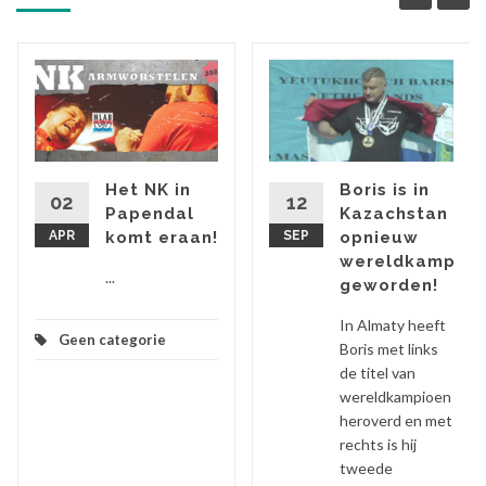
ap
Het NK in
Boris is in
02
12
Papendal
Kazachstan
APR
komt eraan!
SEP
opnieuw
wereldkampioe
...
geworden!
In Almaty heeft
Geen categorie
Boris met links
de titel van
wereldkampioen
heroverd en met
rechts is hij
tweede