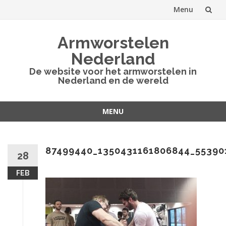
Menu
Spring
Armworstelen
naar
Nederland
inhoud
De website voor het armworstelen in
Nederland en de wereld
MENU
Spring
naar
inhoud
87499440_1350431161806844_55390
28
FEB