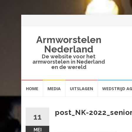
Armworstelen
Nederland
De website voor het
armworstelen in Nederland
en de wereld
Spring
HOME
MEDIA
UITSLAGEN
WEDSTRIJD A
naar
inhoud
post_NK-2022_senio
11
MEI