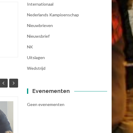
Internationaal
Nederlands Kampioenschap
Nieuwbrieven
Nieuwsbrief
NK
Uitslagen
Wedstrijd
Evenementen
Geen evenementen
Editie 2023 van het
07
11
NK Armworstelen
FEB
komt eraan.
MEI
Ook dit jaar is het