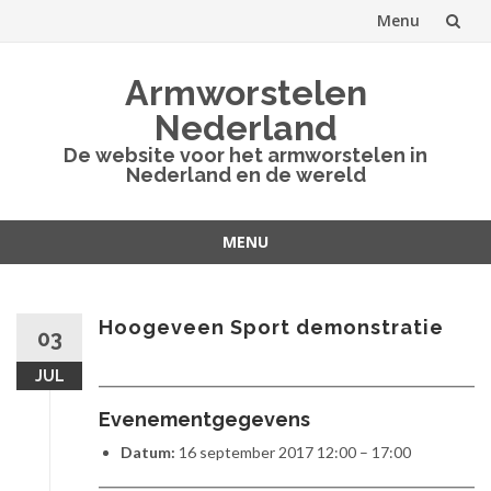
Menu
Spring
Armworstelen
naar
Nederland
inhoud
De website voor het armworstelen in
Nederland en de wereld
MENU
Spring
naar
inhoud
Hoogeveen Sport demonstratie
03
JUL
Evenementgegevens
Datum:
16 september 2017 12:00
–
17:00