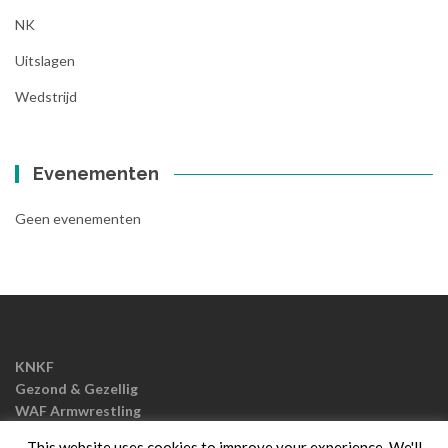
NK
Uitslagen
Wedstrijd
Evenementen
Geen evenementen
KNKF
Gezond & Gezellig
WAF Armwrestling
EAF Armwrestling
This website uses cookies to improve your experience. We'll