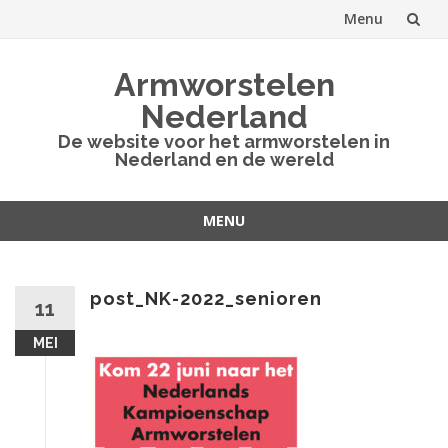
Menu
Spring
Armworstelen
naar
Nederland
inhoud
De website voor het armworstelen in
Nederland en de wereld
MENU
Spring
naar
inhoud
post_NK-2022_senioren
11
MEI