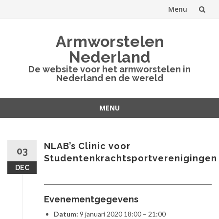
Menu
Spring
Armworstelen
naar
Nederland
inhoud
De website voor het armworstelen in
Nederland en de wereld
MENU
Spring
naar
inhoud
NLAB’s Clinic voor
03
Studentenkrachtsportverenigingen
DEC
Evenementgegevens
Datum:
9 januari 2020 18:00
–
21:00