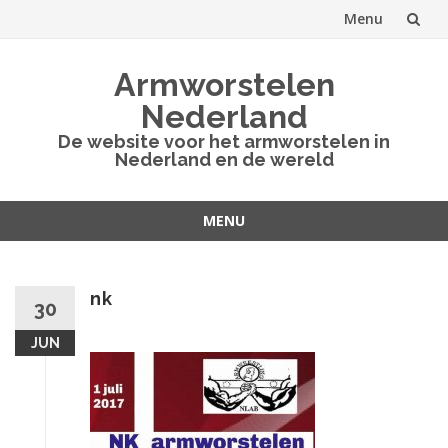
Menu
Spring
Armworstelen
naar
Nederland
inhoud
De website voor het armworstelen in
Nederland en de wereld
MENU
Spring
naar
inhoud
nk
30
JUN