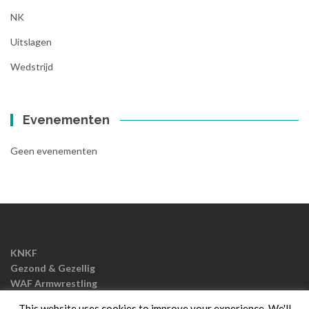
NK
Uitslagen
Wedstrijd
Evenementen
Geen evenementen
KNKF
Gezond & Gezellig
WAF Armwrestling
EAF Armwrestling
This website uses cookies to improve your experience. We'll