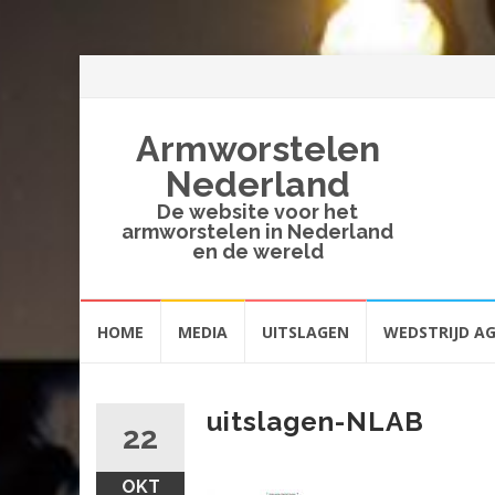
Armworstelen
Nederland
De website voor het
armworstelen in Nederland
en de wereld
Spring
HOME
MEDIA
UITSLAGEN
WEDSTRIJD A
naar
inhoud
uitslagen-NLAB
22
OKT