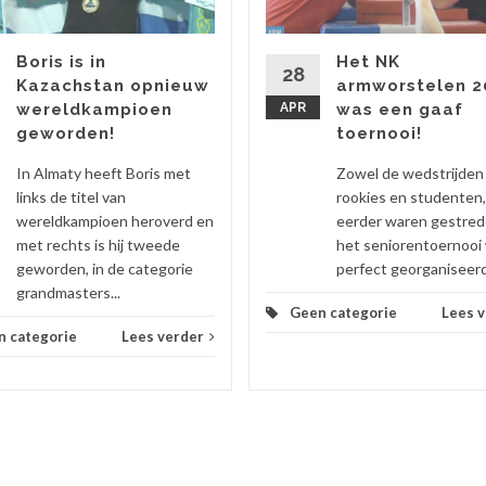
Boris is in
Het NK
28
Kazachstan opnieuw
armworstelen 2
wereldkampioen
APR
was een gaaf
geworden!
toernooi!
In Almaty heeft Boris met
Zowel de wedstrijden
links de titel van
rookies en studenten,
wereldkampioen heroverd en
eerder waren gestrede
met rechts is hij tweede
het seniorentoernooi
geworden, in de categorie
perfect georganiseerd,
grandmasters...
Geen categorie
Lees 
n categorie
Lees verder