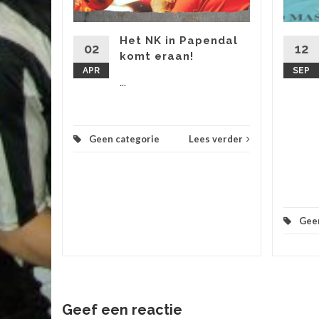
 jaar
. Als
Het NK in Papendal
02
12
komt eraan!
menten,
APR
SEP
...
...
 verder
Geen categorie
Lees verder
Gee
Geef een reactie