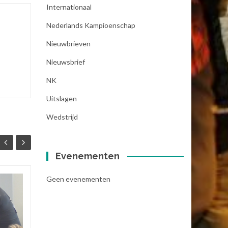
Internationaal
Nederlands Kampioenschap
Nieuwbrieven
Nieuwsbrief
NK
Uitslagen
Wedstrijd
Evenementen
Geen evenementen
Editie 2023 van het
07
11
NK Armworstelen
FEB
komt eraan.
MEI
Ook dit jaar is het