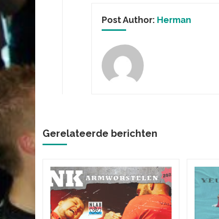
Post Author:
Herman
Gerelateerde berichten
s
p