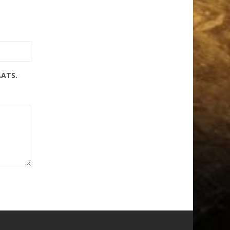
AATS.