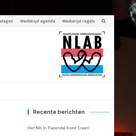
tslagen
Wedstrijd agenda
Wedstrijd regels
Recente berichten
Het NK In Papendal Komt Eraan!