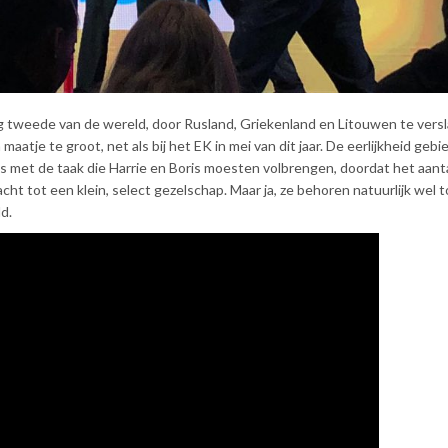
g tweede van de wereld, door Rusland, Griekenland en Litouwen te versl
atje te groot, net als bij het EK in mei van dit jaar. De eerlijkheid gebi
 is met de taak die Harrie en Boris moesten volbrengen, doordat het aant
t tot een klein, select gezelschap. Maar ja, ze behoren natuurlijk wel t
d.