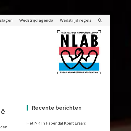
tslagen
Wedstrijd agenda
Wedstrijd regels
Recente berichten
ië
Het NK In Papendal Komt Eraan!
gden