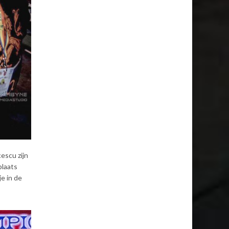
escu zijn
plaats
je in de