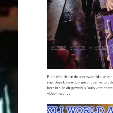
Boris wist zich in de zeer zware klasse v
naar deze klasse doorgeschoven vanuit de 
bereikte. In dit geweld is Boris verdienste
video hieronder.