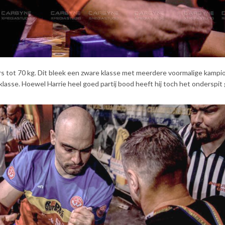
rs tot 70 kg. Dit bleek een zware klasse met meerdere voormalige kampi
asse. Hoewel Harrie heel goed partij bood heeft hij toch het onderspit