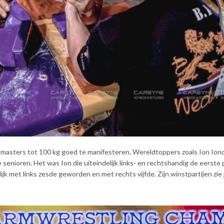
an masters tot 100 kg goed te manifesteren. Wereldtoppers zoals Ion Ionc
senioren. Het was Ion die uiteindelijk links- en rechtshandig de eerste 
lijk met links zesde geworden en met rechts vijfde. Zijn winstpartijen zie 