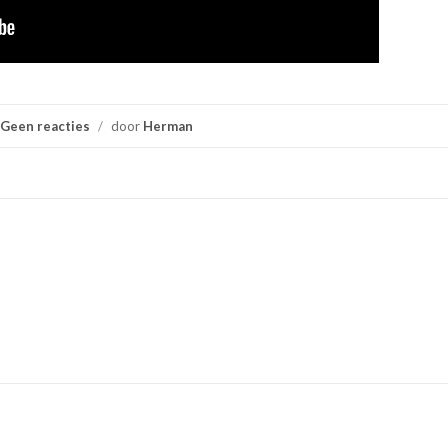
Geen reacties
/
door
Herman