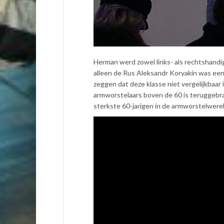
Herman werd zowel links- als rechtshandi
alleen de Rus Aleksandr Koryakin was een ma
zeggen dat deze klasse niet vergelijkbaar
armworstelaars boven de 60 is teruggebrach
sterkste 60-jarigen in de armworstelwerel