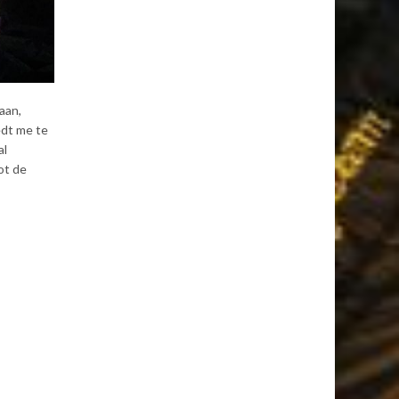
aan,
edt me te
al
ot de