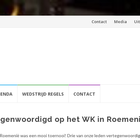
Spring
Contact
Media
Ui
naar
inhoud
GENDA
WEDSTRIJD REGELS
CONTACT
egenwoordigd op het WK in Roemen
Roemenië was een mooi toernooi! Drie van onze leden vertegenwoordi