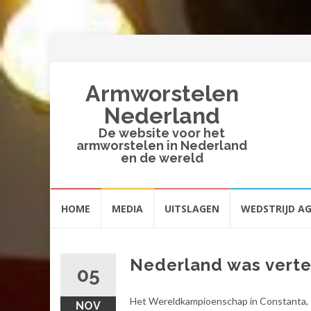
Armworstelen
Nederland
De website voor het
armworstelen in Nederland
en de wereld
Spring
HOME
MEDIA
UITSLAGEN
WEDSTRIJD A
naar
inhoud
Nederland was vert
05
Het Wereldkampioenschap in Constanta, 
NOV