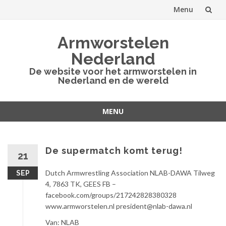
Menu
Spring
Armworstelen
naar
Nederland
inhoud
De website voor het armworstelen in
Nederland en de wereld
MENU
Spring
naar
inhoud
De supermatch komt terug!
21
Dutch Armwrestling Association NLAB-DAWA Tilweg
SEP
4, 7863 TK, GEES FB –
facebook.com/groups/217242828380328
www.armworstelen.nl president@nlab-dawa.nl
Van: NLAB