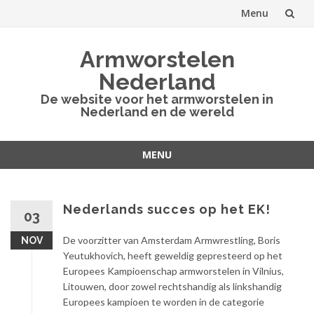
Menu
Spring
Armworstelen
naar
Nederland
inhoud
De website voor het armworstelen in
Nederland en de wereld
MENU
Spring
naar
inhoud
Nederlands succes op het EK!
03
De voorzitter van Amsterdam Armwrestling, Boris
NOV
Yeutukhovich, heeft geweldig gepresteerd op het
Europees Kampioenschap armworstelen in Vilnius,
Litouwen, door zowel rechtshandig als linkshandig
Europees kampioen te worden in de categorie