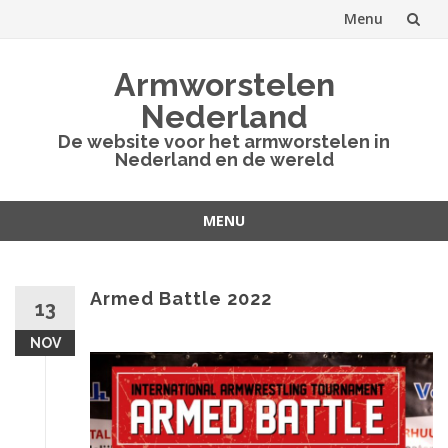
Menu
Spring
Armworstelen
naar
Nederland
inhoud
De website voor het armworstelen in
Nederland en de wereld
MENU
Spring
naar
inhoud
Armed Battle 2022
13
NOV