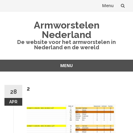
Menu
Spring
Armworstelen
naar
Nederland
inhoud
De website voor het armworstelen in
Nederland en de wereld
MENU
Spring
naar
inhoud
2
28
APR