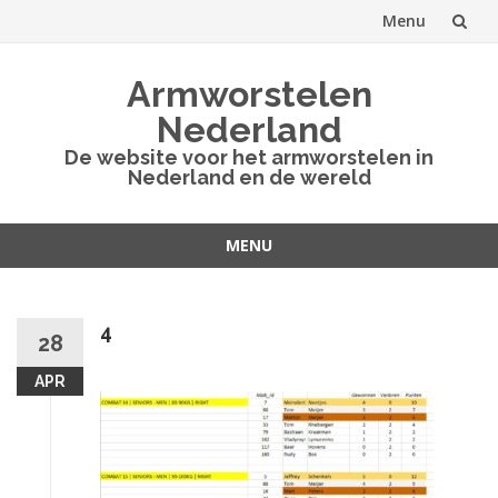
Menu
Spring
Armworstelen
naar
Nederland
inhoud
De website voor het armworstelen in
Nederland en de wereld
MENU
Spring
naar
inhoud
4
28
APR