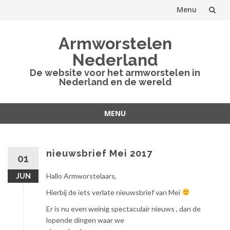
Menu
Spring
Armworstelen
naar
Nederland
inhoud
De website voor het armworstelen in
Nederland en de wereld
MENU
Spring
naar
inhoud
nieuwsbrief Mei 2017
01
Hallo Armworstelaars,
JUN
Hierbij de iets verlate nieuwsbrief van Mei
Er is nu even weinig spectaculair nieuws , dan de
lopende dingen waar we