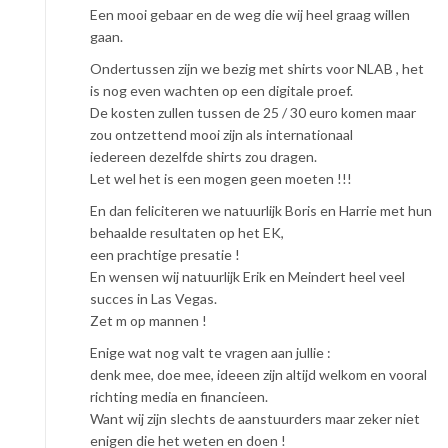
Een mooi gebaar en de weg die wij heel graag willen
gaan.
Ondertussen zijn we bezig met shirts voor NLAB , het
is nog even wachten op een digitale proef.
De kosten zullen tussen de 25 / 30 euro komen maar
zou ontzettend mooi zijn als internationaal
iedereen dezelfde shirts zou dragen.
Let wel het is een mogen geen moeten !!!
En dan feliciteren we natuurlijk Boris en Harrie met hun
behaalde resultaten op het EK,
een prachtige presatie !
En wensen wij natuurlijk Erik en Meindert heel veel
succes in Las Vegas.
Zet m op mannen !
Enige wat nog valt te vragen aan jullie :
denk mee, doe mee, ideeen zijn altijd welkom en vooral
richting media en financieen.
Want wij zijn slechts de aanstuurders maar zeker niet
enigen die het weten en doen !