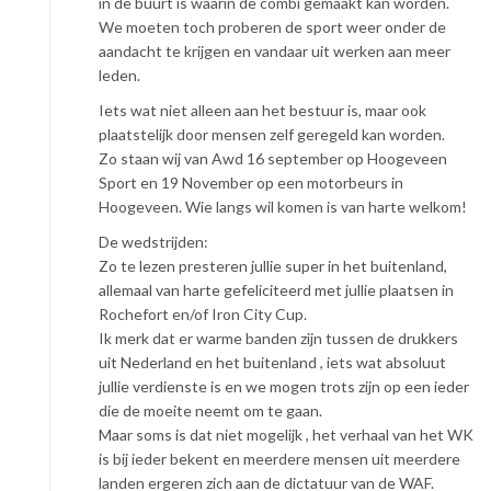
in de buurt is waarin de combi gemaakt kan worden.
We moeten toch proberen de sport weer onder de
aandacht te krijgen en vandaar uit werken aan meer
leden.
Iets wat niet alleen aan het bestuur is, maar ook
plaatstelijk door mensen zelf geregeld kan worden.
Zo staan wij van Awd 16 september op Hoogeveen
Sport en 19 November op een motorbeurs in
Hoogeveen. Wie langs wil komen is van harte welkom!
De wedstrijden:
Zo te lezen presteren jullie super in het buitenland,
allemaal van harte gefeliciteerd met jullie plaatsen in
Rochefort en/of Iron City Cup.
Ik merk dat er warme banden zijn tussen de drukkers
uit Nederland en het buitenland , iets wat absoluut
jullie verdienste is en we mogen trots zijn op een ieder
die de moeite neemt om te gaan.
Maar soms is dat niet mogelijk , het verhaal van het WK
is bij ieder bekent en meerdere mensen uit meerdere
landen ergeren zich aan de dictatuur van de WAF.