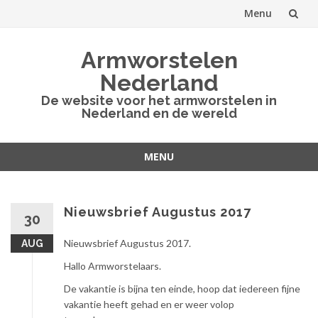
Menu
Spring
Armworstelen
naar
Nederland
inhoud
De website voor het armworstelen in
Nederland en de wereld
MENU
Spring
naar
inhoud
Nieuwsbrief Augustus 2017
30
Nieuwsbrief Augustus 2017.
AUG
Hallo Armworstelaars.
De vakantie is bijna ten einde, hoop dat iedereen fijne
vakantie heeft gehad en er weer volop