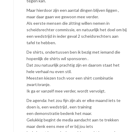
tegen kan.
Maar hierdoor zijn een aantal dingen blijven liggen ,
maar daar gaan we gewoon mee verder.
Als eerste mensen die zitting willen nemen in
scheidsrechter commissie, en natuurlijk het doel om bij
een wedstrijd in ieder geval 2 scheidsrechters aan
tafel te hebben.
De shirts, ondertussen ben ik bezig met iemand die
hopenlijk de shirts wil sponsoren .
Dat zou natuurlijk prachtig zijn en daarom staat het
hele verhaal nu even stil.
Meesten kiezen toch voor een shirt combinatie
zwart/oranje.
Ik ga er vanzelf mee verder, wordt vervolgt.
De agenda: het zou fijn zijn als er elke maand iets te
doen is, een wedstrijd , een training
een demonstratie bedenk het maar.
Gelukkig begint de media aandacht aan te trekken
maar denk eens mee of er bij jou iets